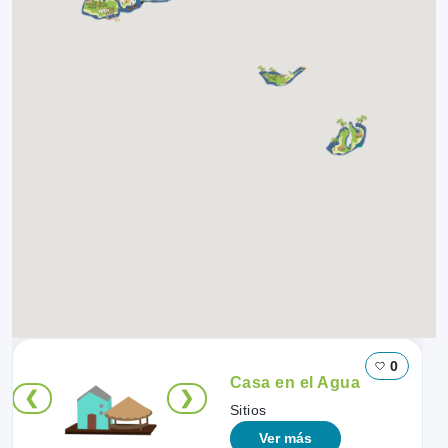
0
Casa en el Agua
❮
❯
Sitios
Ver más