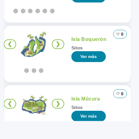
0
Isla Boquerón
❮
❯
Sitios
Ver más
0
Isla Múcura
❮
❯
Sitios
Ver más