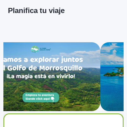
Planifica tu viaje
0
Isla Palma
❮
❯
Sitios
Ver más
0
Isla Tintipán
❮
❯
Sitios
Ver más