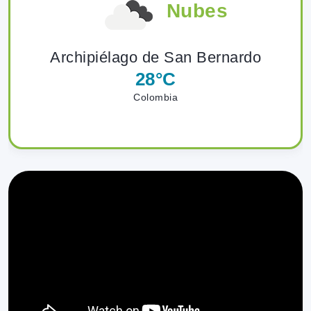
Nubes
0
Santa Cruz del
❮
❯
Islote
Archipiélago de San Bernardo
Sitios
28°C
Ver más
Colombia