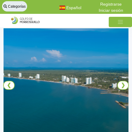
Registrarse
Categorías
Español
Iniciar sesión
❮
❯