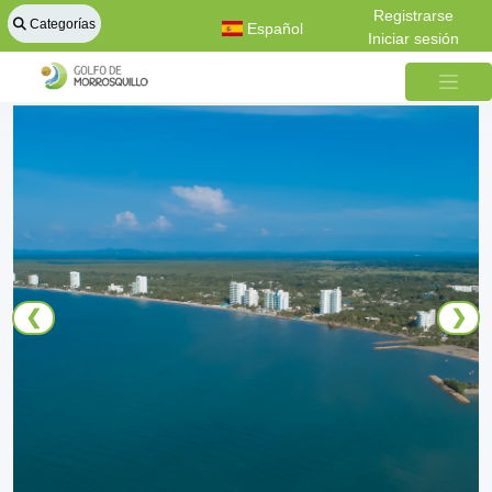
Registrarse
Categorías
Español
Iniciar sesión
❮
❯