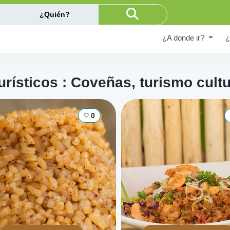
¿Quién?
¿A donde ir?
¿
urísticos : Coveñas, turismo cultu
0