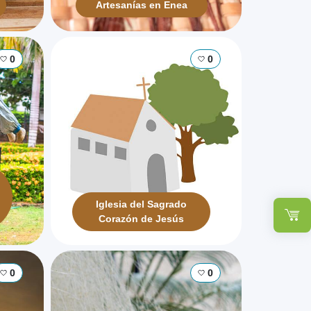
Artesanías en Enea
0
0
Iglesia del Sagrado
Corazón de Jesús
0
0