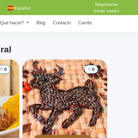
Registrarse
Español
Iniciar sesión
Qué hacer?
Blog
Contacto
Carrito
ral
0
0