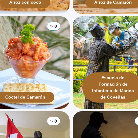
Arroz con coco
Arroz de Camarón
0
Escuela de
Formación de
Infantería de Marina
Coctel de Camarón
de Coveñas
0