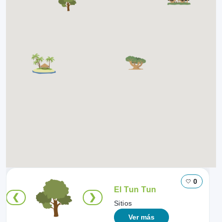
0
El Tun Tun
❮
❯
Sitios
Ver más