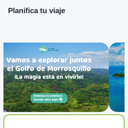
Planifica tu viaje
0
San Diego
❮
❯
Sitios
Ver más