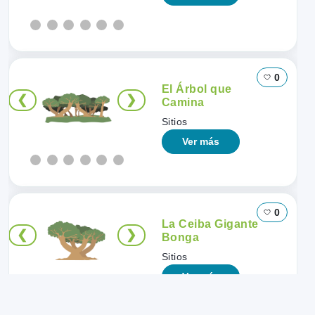
0
El Árbol que
❮
❯
Camina
Sitios
Ver más
0
La Ceiba Gigante
❮
❯
Bonga
Sitios
Ver más