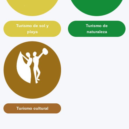
0
El Bullerengue
Cultura
Turismo de sol y
Turismo de
Ver más
playa
naturaleza
0
El Mapalé
Cultura
Ver más
Turismo cultural
0
Festival Nacional
❮
❯
del Burro
Cultura