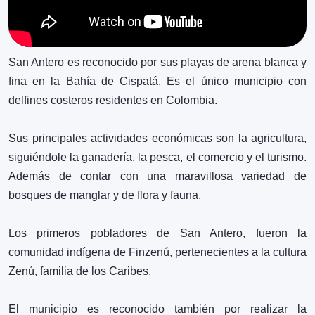
❮
❯
Sitios
Ver más
San Antero es reconocido por sus playas de arena blanca y
fina en la Bahía de Cispatá. Es el único municipio con
delfines costeros residentes en Colombia.
0
Cerros de San
❮
❯
Sus principales actividades económicas son la agricultura,
Antero
siguiéndole la ganadería, la pesca, el comercio y el turismo.
Sitios
Además de contar con una maravillosa variedad de
Ver más
bosques de manglar y de flora y fauna.
Los primeros pobladores de San Antero, fueron la
0
comunidad indígena de Finzenú, pertenecientes a la cultura
Ciénaga de la
❮
❯
Zenú, familia de los Caribes.
Soledad
Sitios
El municipio es reconocido también por realizar la
Ver más