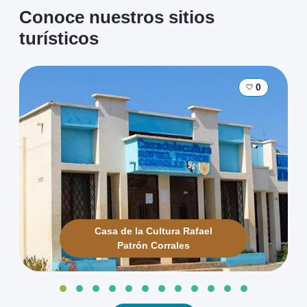
Ferias y fiestas
Conoce nuestros sitios
Ver más
turísticos
0
0
Iglesia de San
❮
❯
José
Cultura
Ver más
0
Museo del
Casa de la Cultura Rafael
❮
❯
Calabazo
Patrón Corrales
Cultura
Sitios
Ver más