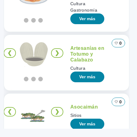
Cultura
Gastronomía
Ver más
0
Artesanías en
❮
❯
Totumo y
Calabazo
Cultura
Ver más
0
Asocaimán
❮
❯
Sitios
Ver más