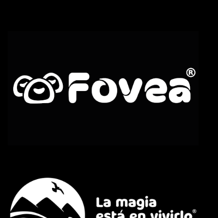
0
Playa Punta
❮
❯
Bello
Sitios
Ver más
0
Playa Punta
❮
❯
Bolívar
Sitios
Ver más
0