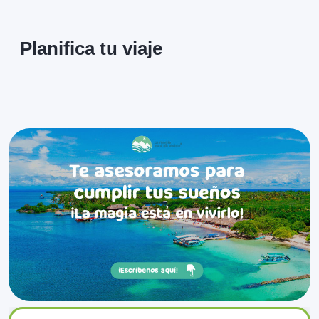
Planifica tu viaje
0
Bahía de
❮
❯
Cispatá
Sitios
Ver más
0
Caño Grau
❮
❯
Sitios
Ver más