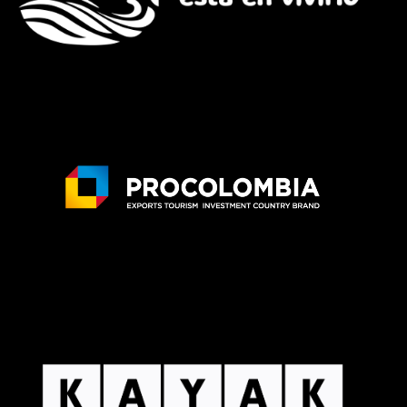
Playa de
❮
❯
Nisperal
Sitios
Ver más
0
Playa el
❮
❯
Porvenir
Sitios
Ver más
0
Volcán de Lodo el
❮
❯
Tesoro
Sitios