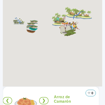
0
Arroz de
❮
❯
Camarón