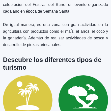
celebración del Festival del Burro, un evento organizado
cada año en época de Semana Santa.
0
De igual manera, es una zona con gran actividad en la
Coctel de
agricultura con productos como el maíz, el arroz, el coco y
❮
❯
Camarón
la ganadería. Además de realizar actividades de pesca y
Cultura
desarrollo de piezas artesanales.
Gastronomía
Ver más
Descubre los diferentes tipos de
turismo
0
Coliseo El
❮
❯
Cangrejo
Sitios
Ver más