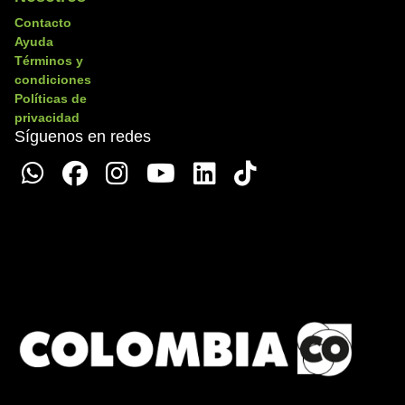
Ver más
Contacto
Ayuda
Términos y
condiciones
Políticas de
0
privacidad
Playa Calao
Síguenos en redes
❮
❯
Sitios
Ver más
0
Playa Grau
❮
❯
Sitios
Ver más