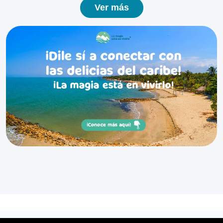
Ver más
0
Parque Central
❮
❯
Simón Bolívar
Cultura
Sitios
Ver más
0
Parque de los
❮
❯
Viejitos
Cultura
Sitios
Ver más
0