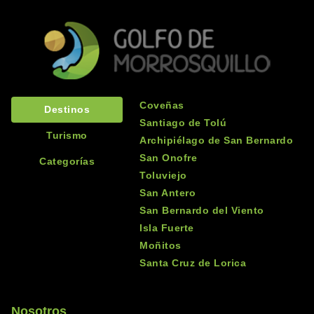
Pesca Artesanal
❮
❯
Cultura
Ver más
Coveñas
Destinos
Santiago de Tolú
0
Turismo
Archipiélago de San Bernardo
Pescado Frito
❮
❯
San Onofre
Cultura
Categorías
Gastronomía
Toluviejo
San Antero
Ver más
San Bernardo del Viento
Isla Fuerte
Moñitos
Santa Cruz de Lorica
0
Playa Blanca
❮
❯
Sitios
Nosotros