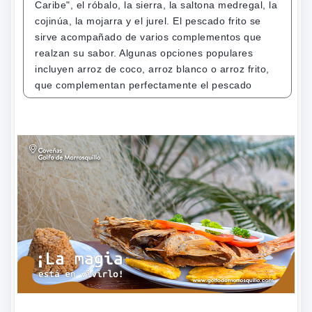
Caribe", el róbalo, la sierra, la saltona medregal, la
cojinúa, la mojarra y el jurel. El pescado frito se
sirve acompañado de varios complementos que
realzan su sabor. Algunas opciones populares
incluyen arroz de coco, arroz blanco o arroz frito,
que complementan perfectamente el pescado
crujiente. Además, se suelen agregar patacones,
que son rebanadas de plátano verde fritas y
aplastadas, agregando una textura crujiente y
sabrosa al plato. Para equilibrar los sabores, se
sirve una ensalada de tomate, cebolla y lechuga,
que aporta frescura y ligereza al conjunto. Como
bebida tradicional de acompañamiento, se suele
disfrutar de agua de panela con limón o guarapo,
que brindan una sensación refrescante y
agradable. El pescado frito es una opción culinaria
muy apreciada en las zonas costeras de Colombia,
ya que permite disfrutar de los sabores del mar y la
frescura de los productos locales. Su preparación
casera y su combinación de ingredientes