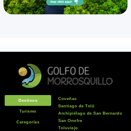
Coveñas
Destinos
Santiago de Tolú
Turismo
Archipiélago de San Bernardo
San Onofre
Categorías
Toluviejo