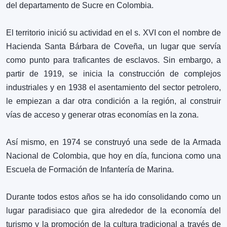
del departamento de Sucre en Colombia.
0
Kayak
❮
❯
El territorio inició su actividad en el s. XVI con el nombre de
Diversión
Hacienda Santa Bárbara de Coveña, un lugar que servía
Ver más
como punto para traficantes de esclavos. Sin embargo, a
partir de 1919, se inicia la construcción de complejos
industriales y en 1938 el asentamiento del sector petrolero,
le empiezan a dar otra condición a la región, al construir
0
vías de acceso y generar otras economías en la zona.
Kitesurf
❮
❯
Diversión
Así mismo, en 1974 se construyó una sede de la Armada
Ver más
Nacional de Colombia, que hoy en día, funciona como una
Escuela de Formación de Infantería de Marina.
Durante todos estos años se ha ido consolidando como un
0
lugar paradisiaco que gira alrededor de la economía del
Paddle
❮
❯
turismo y la promoción de la cultura tradicional a través de