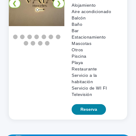
Boca de la
❮
❯
Alojamiento
❮
❯
Ciénaga la
Aire acondicionado
Caimanera
Balcón
Sitios
Baño
Bar
Ver más
Estacionamiento
Mascotas
Otros
1
Piscina
Casa de la
Playa
Cultura de
Restaurante
Coveñas
Servicio a la
Cultura
habitación
Servicio de WI FI
Ver más
Televisión
Reserva
0
Ciénaga de la
❮
❯
Caimanera
Sitios