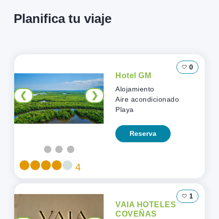
Planifica tu viaje
0
Arroz de
❮
❯
Camarón
Cultura
0
Gastronomía
Hotel GM
Ver más
Alojamiento
❮
❯
Aire acondicionado
Playa
0
Artesanías en
Reserva
❮
❯
Enea
Cultura
4
Ver más
1
VAIA HOTELES
COVEÑAS
0