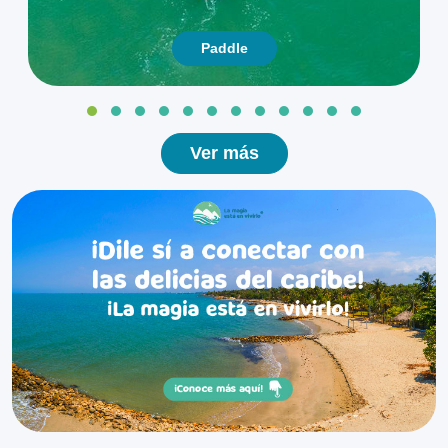
❮
❯
de la Ciénaga
Sitios
Paddle
Ver más
Ver más
0
Playas de la
❮
❯
Coquerita
Sitios
Ver más
0
Playas de la
❮
❯
Marta
Sitios
Ver más