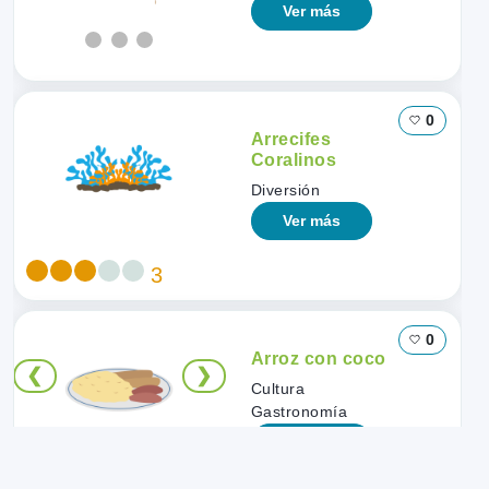
Ver más
0
Arrecifes
Coralinos
Diversión
Ver más
3
0
Arroz con coco
❮
❯
Cultura
Gastronomía
Ver más