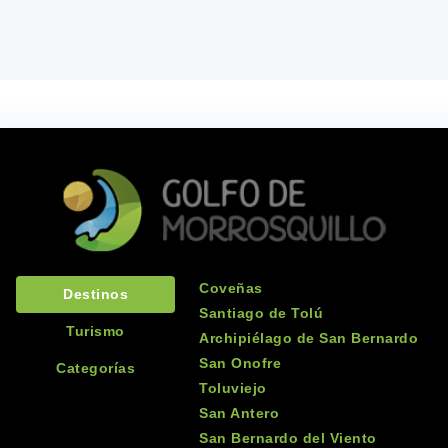
0
Playas de la
❮
❯
Primera
Ensenada
Sitios
Ver más
Coveñas
0
Destinos
Playas de la
Santiago de Tolú
❮
❯
Segunda
Turismo
Archipiélago de San Bernardo
Ensenada
San Onofre
Categorías
Sitios
Toluviejo
Ver más
San Antero
San Bernardo del Viento