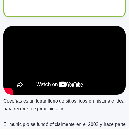
Ver más
0
Hotel GM
❮
❯
Alojamiento
Ver más
4
0
Iglesia del
Sagrado Corazón
de Jesús
Coveñas es un lugar lleno de sitios ricos en historia e ideal
Cultura
para recorrer de principio a fin.
Ver más
El municipio se fundó oficialmente en el 2002 y hace parte