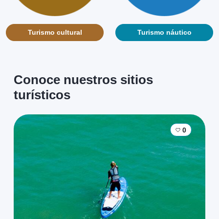
0
Playa Caimán
Turismo cultural
Turismo náutico
❮
❯
Sitios
Ver más
Conoce nuestros sitios
turísticos
0
Playas de Puerto
❮
❯
Viejo
0
Sitios
Ver más
0
Playas de la Boca