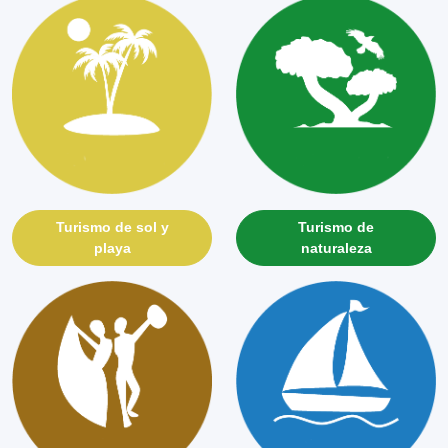
Sitios
Ver más
0
Pesca Artesanal
❮
❯
Cultura
Ver más
Turismo de sol y
Turismo de
playa
naturaleza
0
Pescado Frito
❮
❯
Cultura
Gastronomía
Ver más