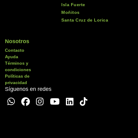
Isla Fuerte
0
Moñitos
Represa de
Santa Cruz de Lorica
❮
❯
Villeros
Sitios
Ver más
Nosotros
Contacto
Ayuda
Términos y
condiciones
Políticas de
1
VAIA HOTELES
privacidad
❮
❯
COVEÑAS
Síguenos en redes
Alojamiento
Ver más