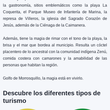
Diversión
la gastronomía, sitios emblemáticos como la playa La
Ver más
Coquerita, el Parque Museo de Infantería de Marina, la
represa de Villeros, la iglesia del Sagrado Corazón de
Jesús, además de la Ciénaga de la Caimanera.
0
Además, tiene la magia de rimar con el tono de la playa, la
Parque Lineal de
brisa y el mar que bordea al municipio. Resulta un cóctel
❮
❯
la Coquerita
placentero de lo ancestral con la comunidad indígena Zenú,
Sitios
comida costera con camarones y la amabilidad de las
Ver más
personas que habitan la región.
Golfo de Morrosquillo, la magia está en vivirlo.
0
Parque Museo de
Descubre los diferentes tipos de
❮
❯
la Infantería de
Marina
turismo
Cultura