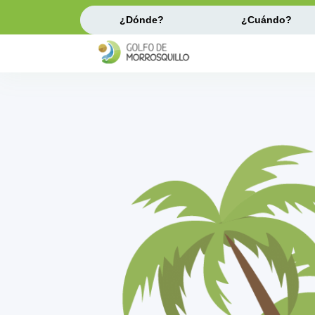
¿Dónde?
¿Cuándo?