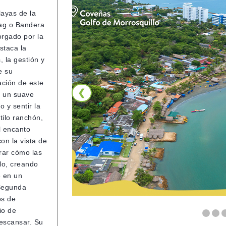
layas de la
lag o Bandera
orgado por la
staca la
, la gestión y
e su
ción de este
❮
e un suave
o y sentir la
tilo ranchón,
l encanto
con la vista de
rar cómo las
elo, creando
e en un
 Segunda
os de
io de
descansar. Su