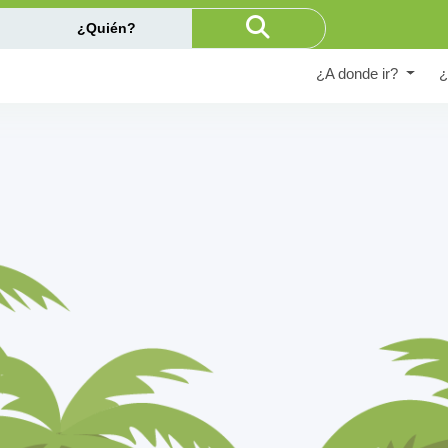
¿Quién?
¿A donde ir?
¿