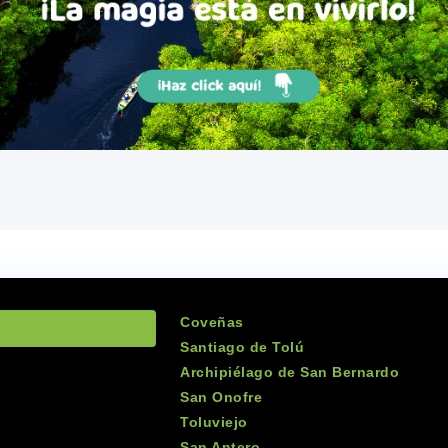
Coveñas
Santiago de Tolú
Archipiélago de San Bernardo
San Onofre
Toluviejo
San Antero