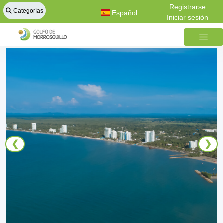
Registrarse
Categorías
Español
Iniciar sesión
❮
❯