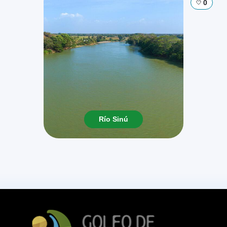
0
Río Sinú