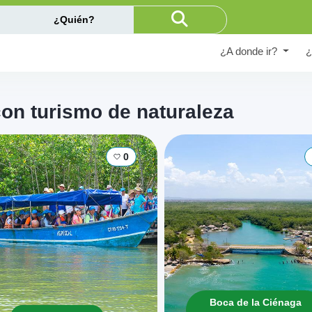
¿Quién?
¿A donde ir?
¿
con turismo de naturaleza
0
Boca de la Ciénaga