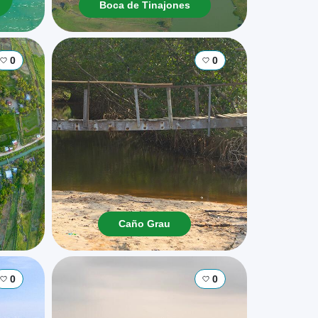
Boca de Tinajones
0
0
Caño Grau
0
0