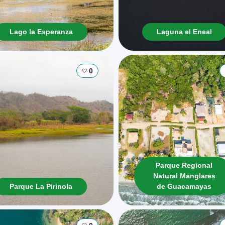
Lago la Esperanza
Laguna el Eneal
0
Parque Regional
Natural Manglares
Parque La Pirinola
de Guacamayas