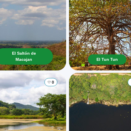
El Saltón de
Macajan
El Tun Tun
0