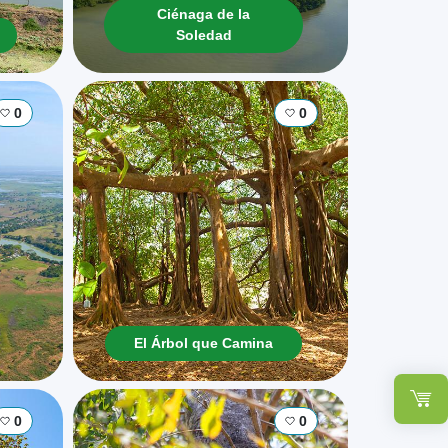
Ciénaga de la
Soledad
0
0
El Árbol que Camina
0
0