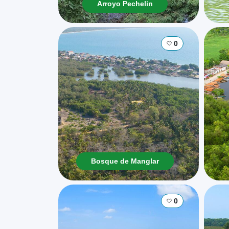
Arroyo Pechelin
0
Bosque de Manglar
0