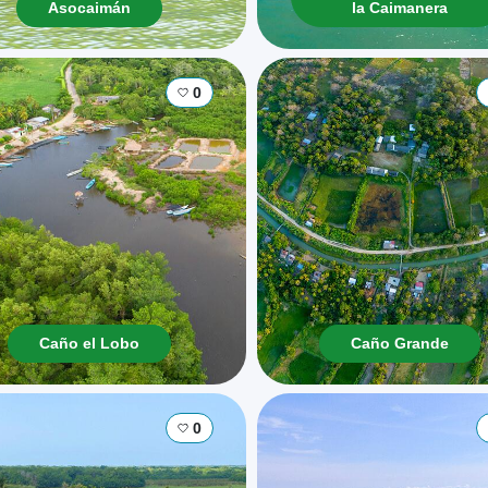
Asocaimán
la Caimanera
0
Caño el Lobo
Caño Grande
0