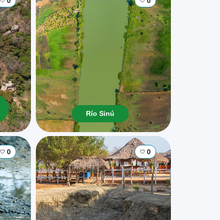
0
0
Río Sinú
0
0