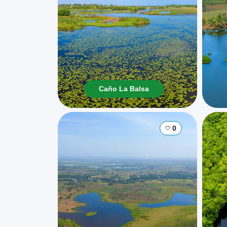
Caño La Balsa
0