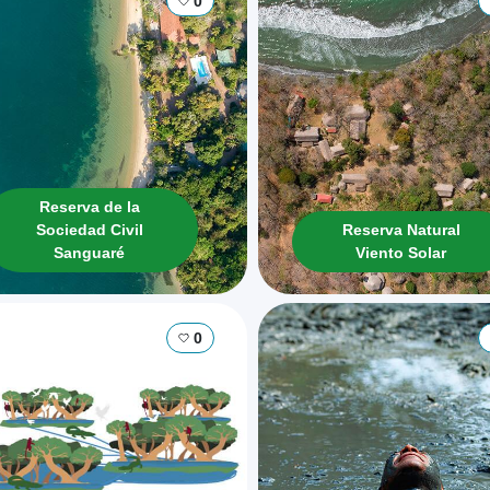
0
Reserva de la
Sociedad Civil
Reserva Natural
Sanguaré
Viento Solar
0