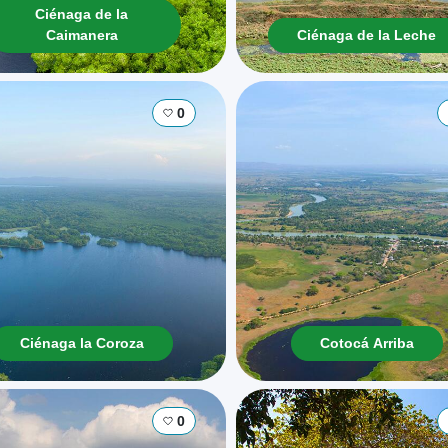
Ciénaga de la
Caimanera
Ciénaga de la Leche
0
Ciénaga la Coroza
Cotocá Arriba
0