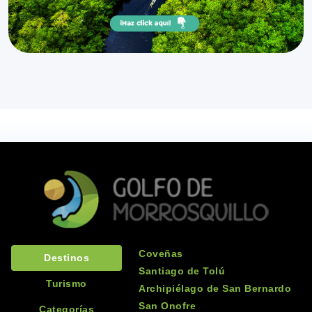
Coveñas
Destinos
Santiago de Tolú
Turismo
Archipiélago de San Bernardo
San Onofre
Categorías