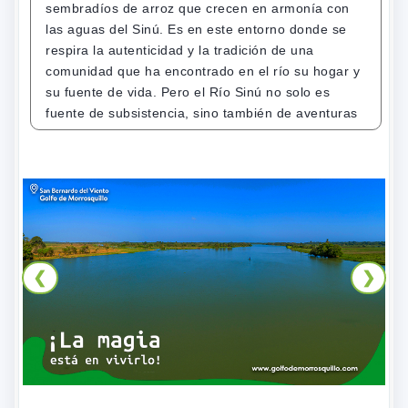
sembradíos de arroz que crecen en armonía con
las aguas del Sinú. Es en este entorno donde se
respira la autenticidad y la tradición de una
comunidad que ha encontrado en el río su hogar y
su fuente de vida. Pero el Río Sinú no solo es
fuente de subsistencia, sino también de aventuras
y exploración. A lo largo de sus cauces, se
encuentran puntos de embarque que te permiten
sumergirte en actividades turísticas únicas. Desde
el Arenero hasta el puerto Chucha o puerto de las
Mujeres, te embarcarás en emocionantes travesías
por el Sinú, donde descubrirás la diversidad natural
que habita en sus aguas y sus orillas. El paisaje
❮
❯
que te acompaña en este viaje es una obra en
constante cambio. A medida que avanzas, tus ojos
se deleitarán con la belleza de los bosques
ribereños, cuyos árboles frondosos parecen
abrazar las aguas en un abrazo eterno. Los
sembradíos de arroz se despliegan a lo largo de la
orilla, mientras que las plantas flotantes como la