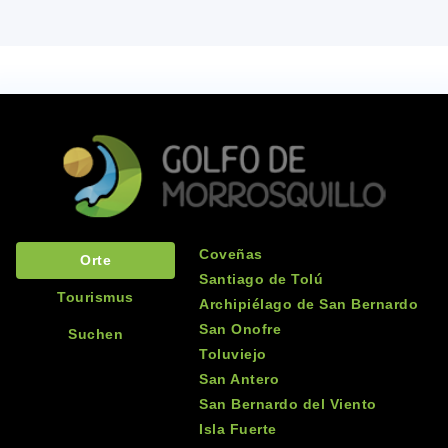
Coveñas
Orte
Santiago de Tolú
Tourismus
Archipiélago de San Bernardo
San Onofre
Suchen
Toluviejo
San Antero
San Bernardo del Viento
Isla Fuerte