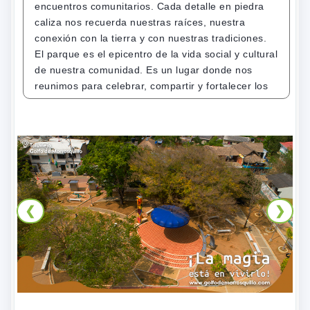
encuentros comunitarios. Cada detalle en piedra
caliza nos recuerda nuestras raíces, nuestra
conexión con la tierra y con nuestras tradiciones.
El parque es el epicentro de la vida social y cultural
de nuestra comunidad. Es un lugar donde nos
reunimos para celebrar, compartir y fortalecer los
lazos de afectividad y recreación. Aquí se llevan a
cabo festivales, conciertos, exposiciones y
actividades recreativas que nos permiten disfrutar
de momentos especiales en compañía de amigos,
familiares y vecinos. Su diseño moderno y
llamativo no ha dejado de lado la esencia de
nuestra identidad. La piedra caliza presente en
❮
❯
algunos detalles de la construcción nos recuerda la
importancia de valorar nuestras raíces y preservar
nuestra historia. Es un homenaje a nuestras
tradiciones y a aquellos que nos precedieron,
quienes con esfuerzo y dedicación construyeron
los cimientos de nuestra comunidad. En este
parque, la diversión, la cultura y el sentido de