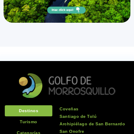
Coveñas
Destinos
Santiago de Tolú
Turismo
Archipiélago de San Bernardo
San Onofre
Categorías