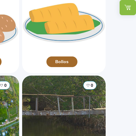
Bollos
0
0