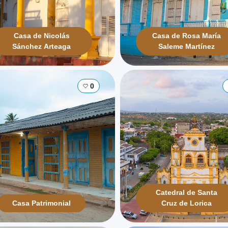
Casa de Nicolás
Casa de Rosa María
Sánchez Arteaga
Saleme Martínez
0
Catedral de Santa
Casa Patrimonial
Cruz de Lorica