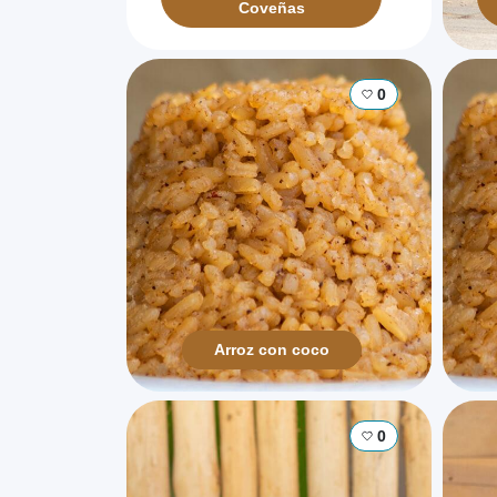
Coveñas
0
Arroz con coco
0