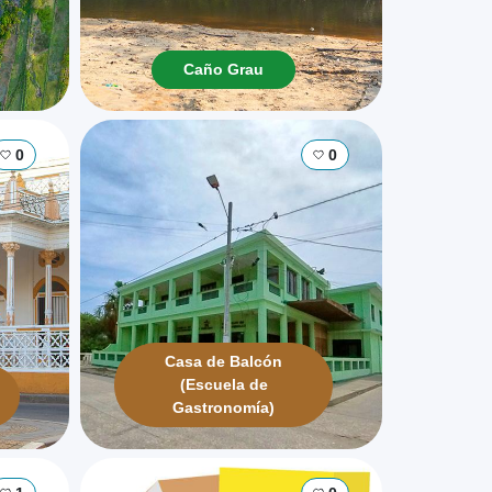
Caño Grau
0
0
Casa de Balcón
(Escuela de
Gastronomía)