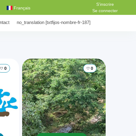
S'inscrire
Français
Se connecter
ntact
no_translation [txtfijos-nombre-fr-187]
0
0