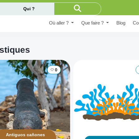
Qui ?
Où aller ?
Que faire ?
Blog
Co
istiques
0
Antiguos cañones