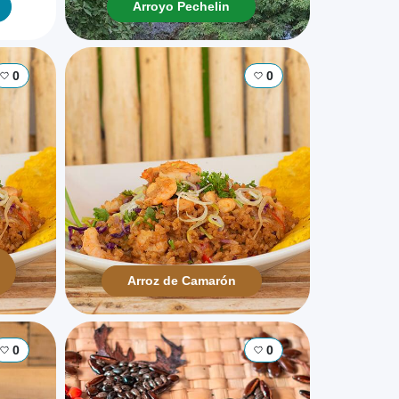
Arroyo Pechelin
0
0
Arroz de Camarón
0
0