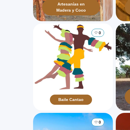
Artesanías en
Madera y Coco
0
Baile Cantao
0