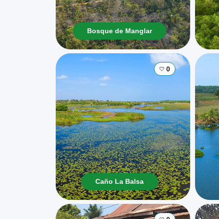
Bosque de Manglar
0
Caño La Balsa