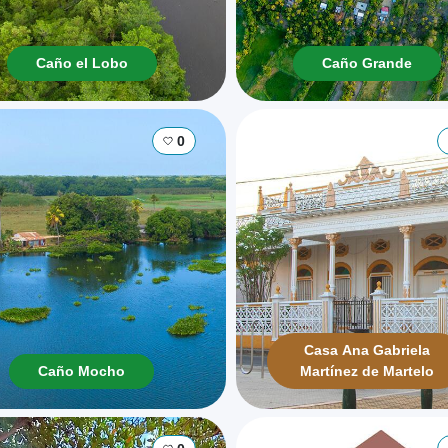
Caño el Lobo
Caño Grande
0
Casa Ana Gabriela
Caño Mocho
Martínez de Martelo