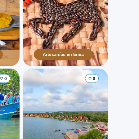
Artesanías en Enea
0
0