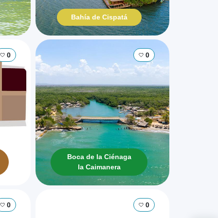
Bahía de Cispatá
0
0
Boca de la Ciénaga
la Caimanera
0
0