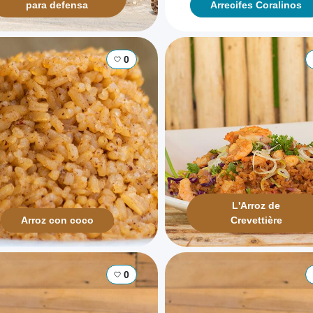
para defensa
Arrecifes Coralinos
0
L'Arroz de
Arroz con coco
Crevettière
0